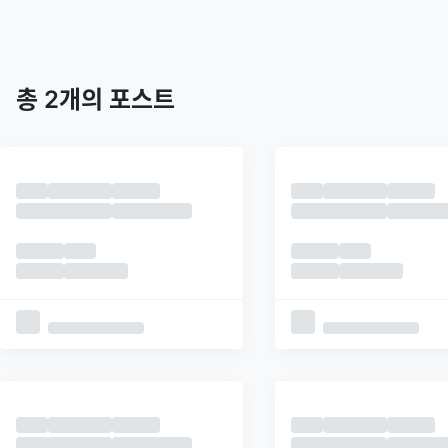
트렌딩
최신
피드
추천
총
2
개의 포스트