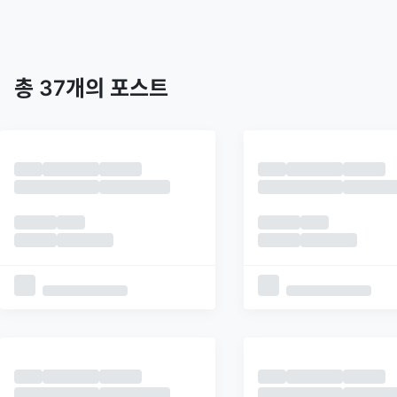
트렌딩
최신
피드
추천
총
37
개의 포스트