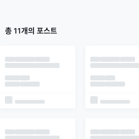
트렌딩
최신
피드
추천
총
11
개의 포스트