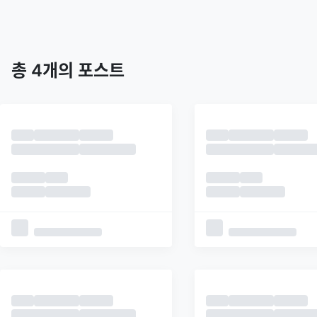
트렌딩
최신
피드
추천
총
4
개의 포스트