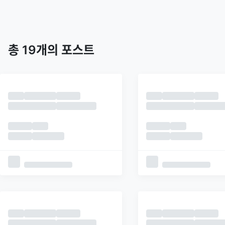
트렌딩
최신
피드
추천
총
19
개의 포스트