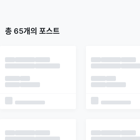
트렌딩
최신
피드
추천
총
65
개의 포스트