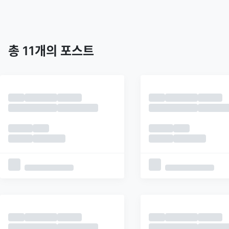
트렌딩
최신
피드
추천
총
11
개의 포스트