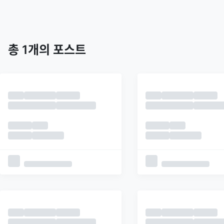
트렌딩
최신
피드
추천
총
1
개의 포스트