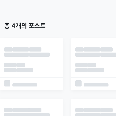
트렌딩
최신
피드
추천
총
4
개의 포스트