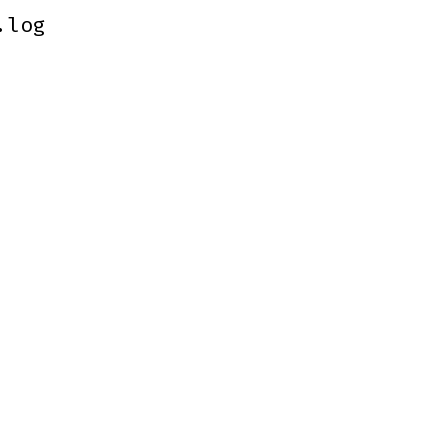
.log
.log