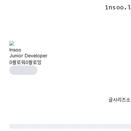
1nsoo.
1nsoo.
Insoo
Junior Developer
0
팔로워
0
팔로잉
글
시리즈
소