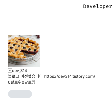
Develope
Develope
dev_314
블로그 이전했습니다 https://dev314.tistory.com/
0
팔로워
0
팔로잉