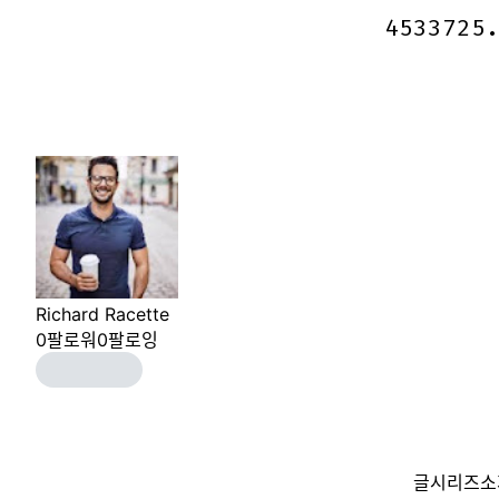
4533725
4533725
Richard Racette
0
팔로워
0
팔로잉
글
시리즈
소