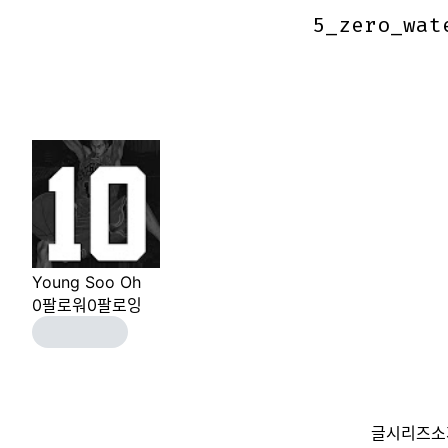
5_zero_wat
5_zero_wat
Young Soo Oh
0
팔로워
0
팔로잉
글
시리즈
소