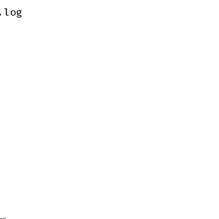
.log
.log