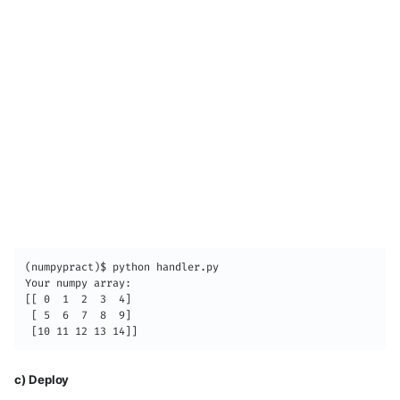
(numpypract)$ python handler.py

Your numpy array:

[[ 0  1  2  3  4]

 [ 5  6  7  8  9]

 [10 11 12 13 14]]
c) Deploy