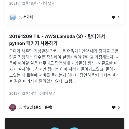
2021년 12월 18일
·
1
개의 댓글
by
서가희
4
20191209 TIL - AWS Lambda (3) - 람다에서
python 패키지 사용하기
콘다가 해주던 가상환경 관리....를 어떻게? 만약 내가 람다로 크롤
링을 진행하는 함수를 작성하여 실행시켜야 한다고 가정해보자, 처
음에 해야할 일은 너무나도 당연하게 가상환경 생성 -> 필요한 패
키지 설치이다. 하지만 람다는 이미 서버가 돌아가고있고, 돌아가
고있는 내 로컬에 서버를 돌리는게 아니니 당연히 람다에서는 셀레
늄 같은 패키지가 깔려있지 않다. 그럼...
2019년 12월 14일
·
0
개의 댓글
by
박경연 (돌진어흥이)
5