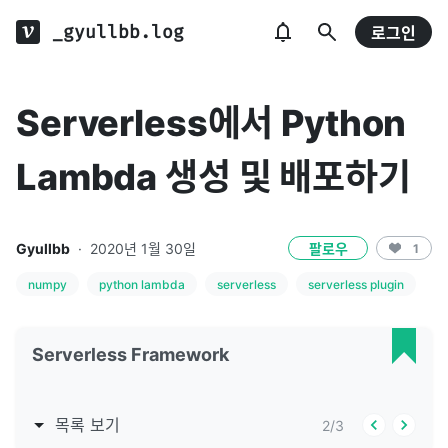
_gyullbb.log
로그인
Serverless에서 Python
Lambda 생성 및 배포하기
Gyullbb
·
2020년 1월 30일
팔로우
1
numpy
python lambda
serverless
serverless plugin
Serverless Framework
목록 보기
2
/
3