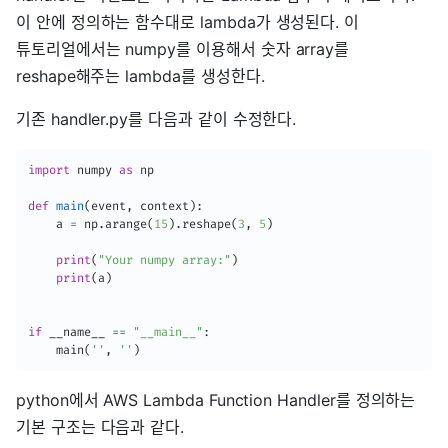
이 안에 정의하는 함수대로 lambda가 생성된다. 이
튜토리얼에서는 numpy를 이용해서 숫자 array를
reshape해주는 lambda를 생성한다.
기존 handler.py를 다음과 같이 수정한다.
import
 numpy 
as
 np

def
main
(
event
,
 context
)
:
    a 
=
 np
.
arange
(
15
)
.
reshape
(
3
,
5
)
print
(
"Your numpy array:"
)
print
(
a
)
if
 __name__ 
==
"__main__"
:
    main
(
''
,
''
)
python에서 AWS Lambda Function Handler를 정의하는
기본 구조는 다음과 같다.