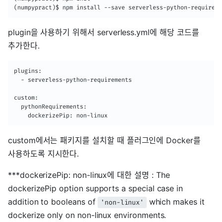
(numpypract)$ npm install --save serverless-python-requireme
plugin을 사용하기 위해서 serverless.yml에 해당 코드를
추가한다.
plugins:

  - serverless-python-requirements

custom:

  pythonRequirements:

    dockerizePip: non-linux
custom에서는 패키지를 설치할 때 플러그인에 Docker를
사용하도록 지시한다.
***dockerizePip: non-linux에 대한 설명 : The
dockerizePip option supports a special case in
addition to booleans of
which makes it
'non-linux'
dockerize only on non-linux environments.