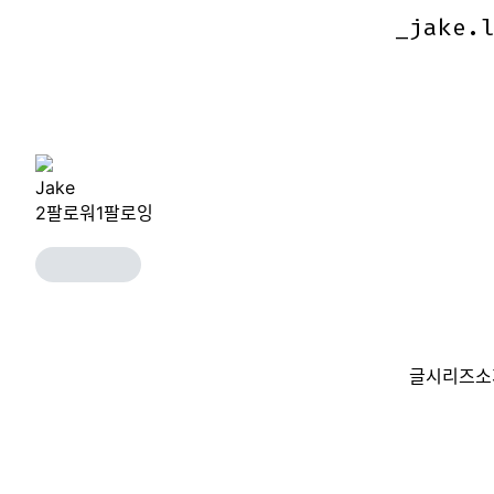
_jake.
_jake.
Jake
2
팔로워
1
팔로잉
글
시리즈
소