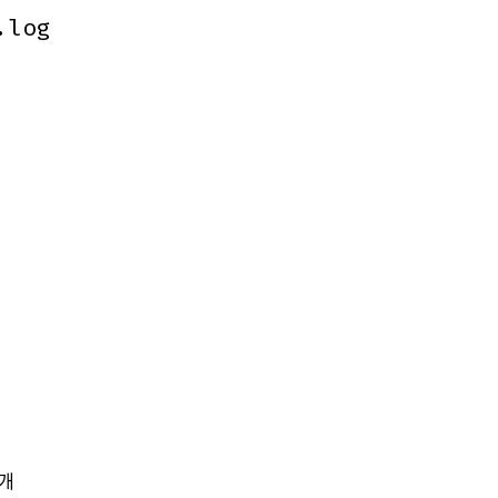
.log
.log
개