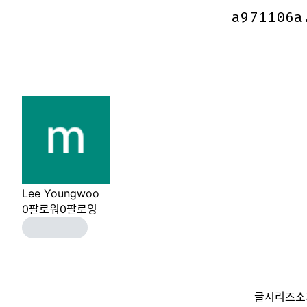
a971106a
a971106a
Lee Youngwoo
0
팔로워
0
팔로잉
글
시리즈
소