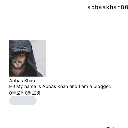
abbaskhan8
abbaskhan8
Abbas Khan
Hi! My name is Abbas Khan and I am a blogger.
0
팔로워
0
팔로잉