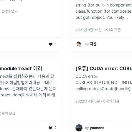
string (for built-in component
class/function (for composit
·
2
개의 댓글
but got: object. You likely
...
2021년 8월 23일
·
2
개의 댓글
1
by
지선
 module 'react' 에러
황next를 실행하려는데 다음과 같
CUDA error:
했다.2.해결방법에러내용 그대로
CUBLAS_STATUS_NOT_INITI
ct-dom이 존재하지 않는다는게 문제
calling cublasCreate(handle)
와 react-dom을 설치해 에러를 해
2022년 4월 5일
·
0
개의 댓글
0
개의 댓글
2
by
yoonene