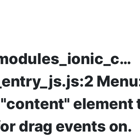
modules_ionic_c…
entry_js.js:2 Menu
 "content" element 
for drag events on.