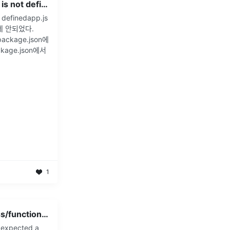
ReferenceError: require is not defined
t definedapp.js
데 안되었다.
ckage.json에
age.json에서
1
expected a string or class/function 리액트 에러
: expected a