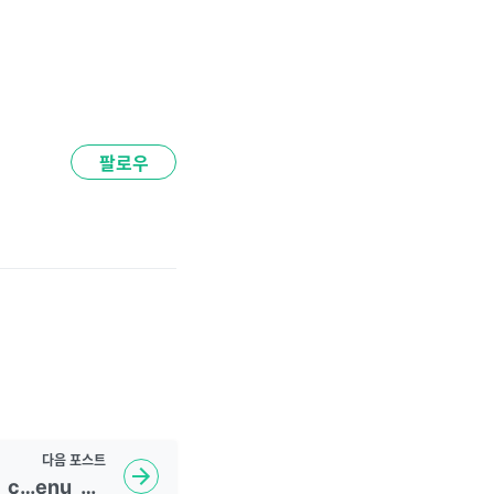
팔로우
다음
포스트
node_modules_ionic_c…enu_3_entry_js.js:2 Menu: must have a "content" element to listen for drag events on. node_modules_ionic_core_dist_esm_ion-menu_3_entry_js.js:2 Menu: must have a "content" element to listen for drag events on.