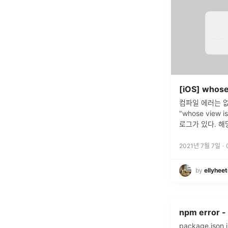
컴파일 에러는 없지
"whose view is
로그가 있다. 해당 
override 함수
띄울 때 발생
...
2021년 7월 7일
·
by
ellyhee
npm error 
package.json