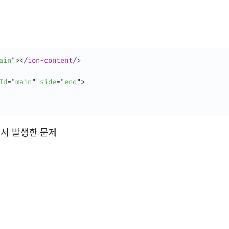
ain
"
>
</
ion-content
/>
Id
=
"
main
"
side
=
"
end
"
>
없어서 발생한 문제