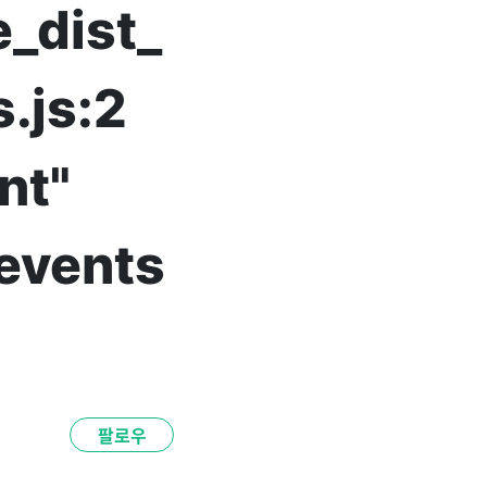
_dist_
.js:2
nt"
 events
팔로우