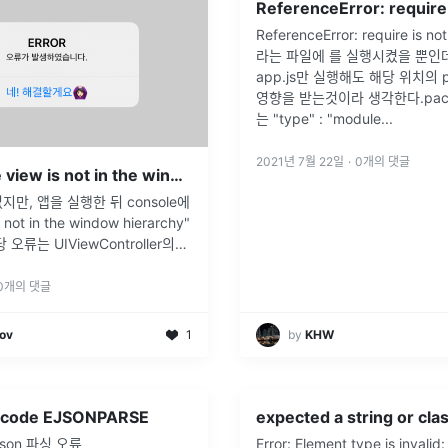
ReferenceError: require is no
라는 파일에 를 실행시켰을 뿐인
app.js만 실행해도 해당 위치의 pa
영향을 받는것이라 생각한다.pack
는 "type" : "module
...
2021년 7월 22일
·
0
개의 댓글
[iOS] whose view is not in the window hierarchy 오류 해결
만, 앱을 실행한 뒤 console에
 not in the window hierarchy"
오류는 UIViewController의
인 viewDidLoad()에서 모달 뷰를
0
개의 댓글
tov
1
by
KHW
- code EJSONPARSE
 json 파싱 오류
Error: Element type is invalid