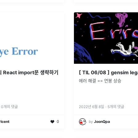
시 React import문 생략하기
에러 해결 == 연봉 상승
0
개의 댓글
2022년 6월 8일
·
5
개의 댓글
lcent
0
by
JoonQpa