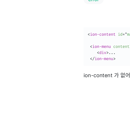
<
ion-content
id
=
"
m
<
ion-menu
content
<
div
>
...

</
ion-menu
>
ion-content 가 