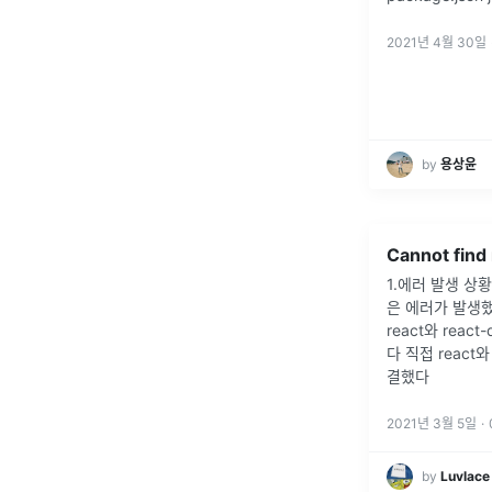
2021년 4월 30일
by
용상윤
Cannot find
1.에러 발생 상
은 에러가 발생
react와 rea
다 직접 react
결했다
2021년 3월 5일
·
by
Luvlace