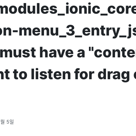
odules_ionic_core
n-menu_3_entry_js
must have a "conte
t to listen for drag
7월 5일