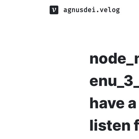
agnusdei.velog
node_
enu_3_
have a
listen 