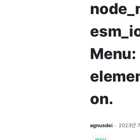
node_m
esm_io
Menu: 
elemen
on.
agnusdei
·
2023년 
error