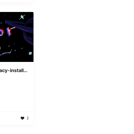
[ TIL 06/08 ] gensim legacy-install-failure 해결방법
2