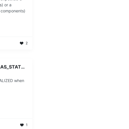
s) or a
e components)
2
[오류] CUDA error: CUBLAS_STATUS_NOT_INITIALIZED when calling `cublasCreate(handle)`
ALIZED when
1