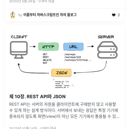
지 않는 다
...
2020년 5월 24일
·
0
개의 댓글
by
이름부터 자바스크립트인 자의 블로그
2
제 10장. REST API와 JSON
REST API는 서버의 자원을 클라이언트에 구애받지 않고 사용할
수 있게 하는 설계 방식이다. 서버에서 보내는 응답은 특정 기기에
종속되지 않도록 화면(view)이 아닌 모든 기기에서 통용될 수 있는
데이터(JSON)을 응답한다.JSON 데이터는 키(Key)와 값(V
...
2023년 10월 14일
·
0
개의 댓글