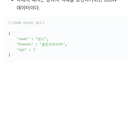
데이터이다.
//JSON 데이터 예시)
{
"name"
:
"망고"
,
"breeds"
:
"골든리트리버"
,
"age"
:
2
}