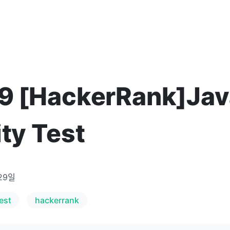
9 [HackerRank]Jav
ity Test
29일
est
hackerrank