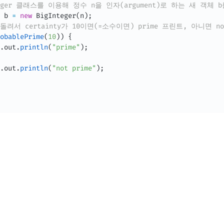
nteger 클래스를 이용해 정수 n을 인자(argument)로 하는 새 객체
 b 
=
new
BigInteger
(
n
)
;
돌려서 certainty가 10이면(=소수이면) prime 프린트, 아니면 not
obablePrime
(
10
)
)
{
.
out
.
println
(
"prime"
)
;
.
out
.
println
(
"not prime"
)
;