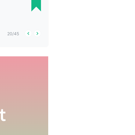
20
/
45