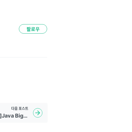
팔로우
다음
포스트
22.4.29 [HackerRank]Java Biginteger