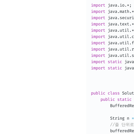
import
java
.
io
.
*
;
import
java
.
math
.
*
import
java
.
securi
import
java
.
text
.
*
import
java
.
util
.
*
import
java
.
util
.
c
import
java
.
util
.
f
import
java
.
util
.
r
import
java
.
util
.
s
import
static
java
import
static
java
public
class
Solut
public
static
BufferedRe
String
 n 
=
//줄 단위로
        bufferedRe