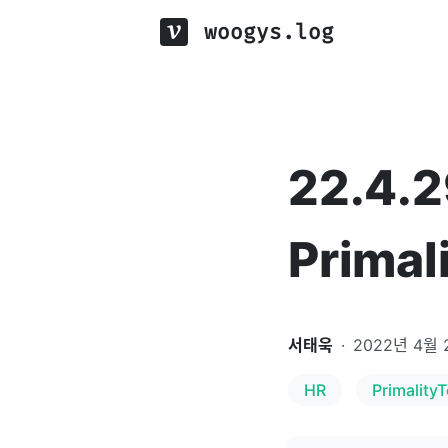
woogys.log
22.4.2
Primal
서태욱
·
2022년 4월 
HR
PrimalityT