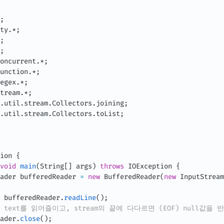
;
ty
.
*
;
;
;
oncurrent
.
*
;
unction
.
*
;
egex
.
*
;
tream
.
*
;
.
util
.
stream
.
Collectors
.
joining
;
.
util
.
stream
.
Collectors
.
toList
;
ion
{
void
main
(
String
[
]
 args
)
throws
IOException
{
ader
 bufferedReader 
=
new
BufferedReader
(
new
InputStream
 bufferedReader
.
readLine
(
)
;
 text를 읽어즐이고, stream의 끝에 다다르면 (EOF) null값을 
ader
.
close
(
)
;