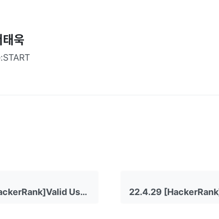
서태욱
e:START
22.4.28 [HackerRank]Valid Username Regular Expression