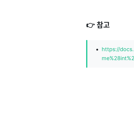
👉 참고
https://docs
me%28int%