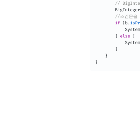
// BigI
BigInteger
//조건문을 
if
(
b
.
isPr
System
}
else
{
System
}
}
}