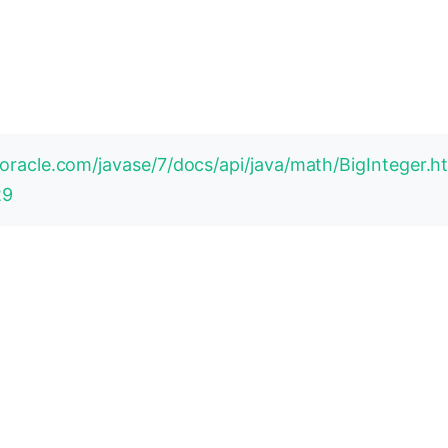
.oracle.com/javase/7/docs/api/java/math/BigInteger.h
29