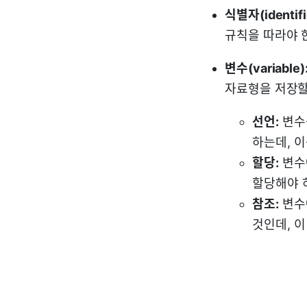
식별자(identifi
규칙을 따라야 
변수(variable)
자료형을 저장할
선언:
변수
하는데, 이
할당:
변수에
할당해야 
참조:
변수
것인데, 이