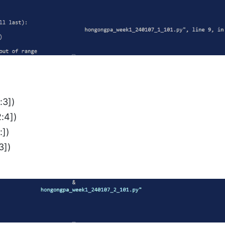
3])
:4])
])
3])