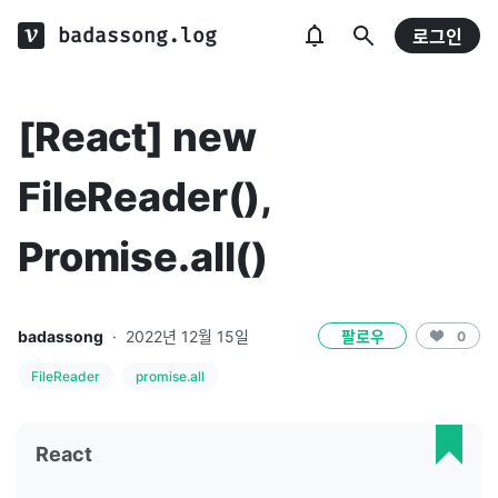
badassong.log
로그인
[React] new
FileReader(),
Promise.all()
badassong
·
2022년 12월 15일
팔로우
0
FileReader
promise.all
React