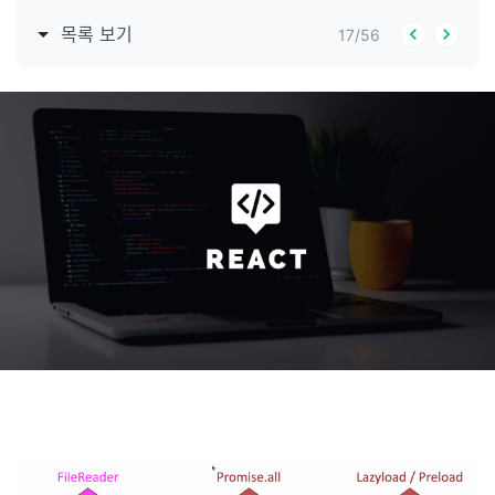
목록 보기
17
/
56