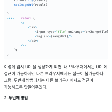
	console
.
log
(
result
)
setImageUrl
(
result
)
}
**
**
return
(
<
>
<
div
>
<
input type
=
"file"
 onChange
=
{
onChangeFile
}
>
<
<
img src
=
{
iamgeUrl
}
/
>
<
/
div
>
<
/
>
)
;
}
이렇게 임시 URL을 생성하게 되면, 내 브라우저에서는 URL에
접근이 가능하지만 다른 브라우저에서는 접근이 불가능하다.
그럼, 두번째 방법에서는 다른 브라우저에서도 접근이
가능하도록 만들어주겠다.
2. 두번째 방법