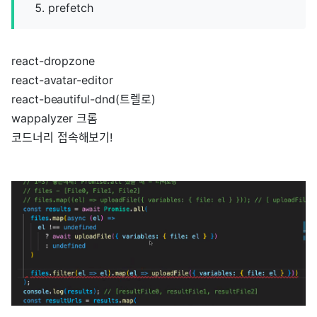
prefetch
react-dropzone
react-avatar-editor
react-beautiful-dnd(트렐로)
wappalyzer 크롬
코드너리 접속해보기!