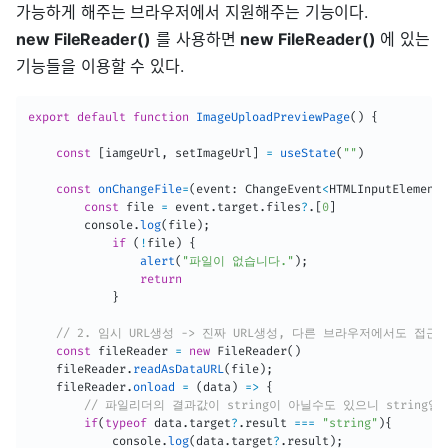
가능하게 해주는 브라우저에서 지원해주는 기능이다.
new FileReader()
를 사용하면
new FileReader()
에 있는
기능들을 이용할 수 있다.
export
default
function
ImageUploadPreviewPage
(
)
{
const
[
iamgeUrl
,
 setImageUrl
]
=
useState
(
""
)
const
onChangeFile
=
(
event
:
 ChangeEvent
<
HTMLInputElement
>
const
 file 
=
 event
.
target
.
files
?
.
[
0
]
		console
.
log
(
file
)
;
if
(
!
file
)
{
alert
(
"파일이 없습니다."
)
;
return
}
const
 fileReader 
=
new
FileReader
(
)
	fileReader
.
readAsDataURL
(
file
)
;
	fileReader
.
onload
=
(
data
)
=>
{
// 파일리더의 결과값이 string이 아닐수도 있으니 string
if
(
typeof
 data
.
target
?
.
result 
===
"string"
)
{
			console
.
log
(
data
.
target
?
.
result
)
;