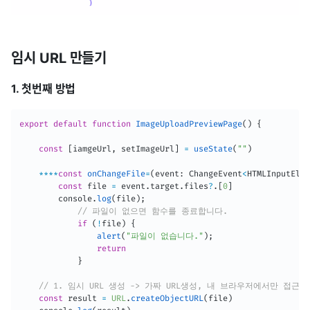
임시 URL 만들기
1. 첫번째 방법
export
default
function
ImageUploadPreviewPage
(
)
{
const
[
iamgeUrl
,
 setImageUrl
]
=
useState
(
""
)
**
**
const
onChangeFile
=
(
event
:
 ChangeEvent
<
HTMLInputElem
const
 file 
=
 event
.
target
.
files
?
.
[
0
]
		console
.
log
(
file
)
;
// 파일이 없으면 함수를 종료합니다.
if
(
!
file
)
{
alert
(
"파일이 없습니다."
)
;
return
}
// 1. 임시 URL 생성 -> 가짜 URL생성, 내 브라우저에서만 접근 
const
 result 
=
URL
.
createObjectURL
(
file
)