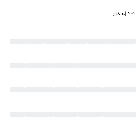
글
시리즈
소