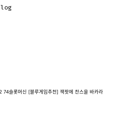
.log
.log
.52 74슬롯머신 [블루게임추천] 잭팟에 찬스을 바카라