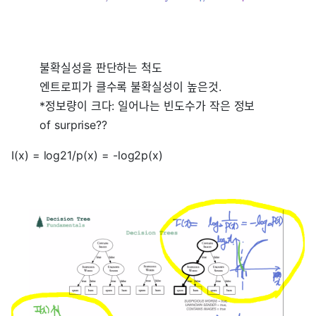
불확실성을 판단하는 척도
엔트로피가 클수록 불확실성이 높은것.
*정보량이 크다: 일어나는 빈도수가 작은 정보
of surprise??
I(x) = log21/p(x) = -log2p(x)