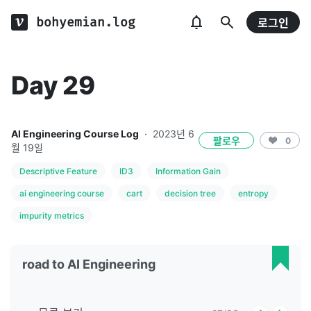
bohyemian.log
로그인
Day 29
AI Engineering Course Log
·
2023년 6
팔로우
0
월 19일
Descriptive Feature
ID3
Information Gain
ai engineering course
cart
decision tree
entropy
impurity metrics
road to AI Engineering