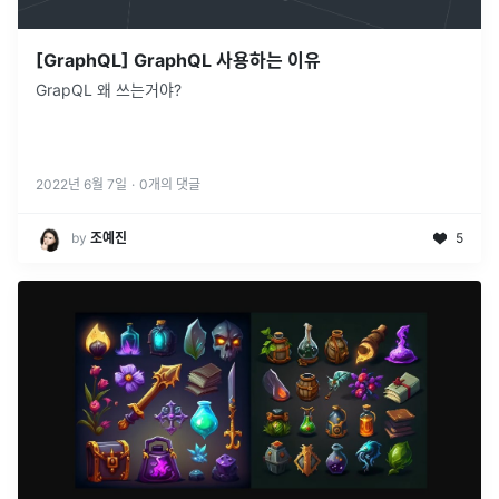
[GraphQL] GraphQL 사용하는 이유
GrapQL 왜 쓰는거야?
2022년 6월 7일
·
0
개의 댓글
by
조예진
5