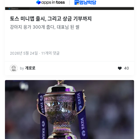
토스 미니앱 출시, 그리고 상금 기부까지
강아지 응가 300개 줍다, 대표님 된 썰
2026년 5월 24일
·
11
개의 댓글
by
개로로
40