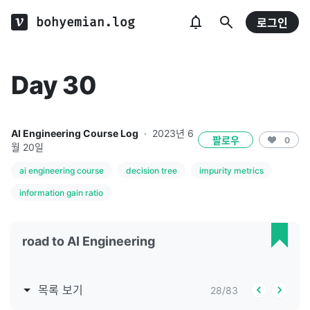
bohyemian.log
로그인
Day 30
AI Engineering Course Log
·
2023년 6
팔로우
0
월 20일
ai engineering course
decision tree
impurity metrics
information gain ratio
road to AI Engineering
목록 보기
28
/
83