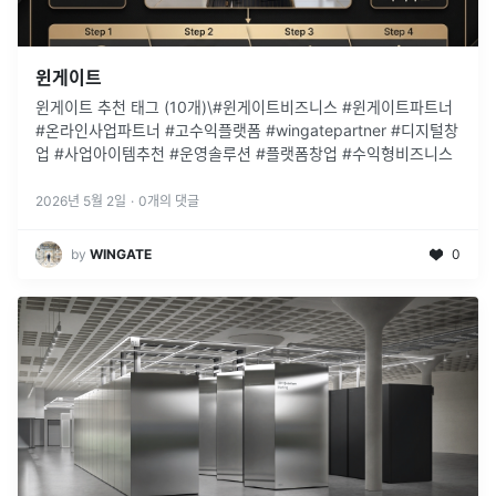
윈게이트
윈게이트 추천 태그 (10개)\#윈게이트비즈니스 #윈게이트파트너
#온라인사업파트너 #고수익플랫폼 #wingatepartner #디지털창
업 #사업아이템추천 #운영솔루션 #플랫폼창업 #수익형비즈니스
2026년 5월 2일
·
0
개의 댓글
by
WINGATE
0