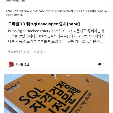
오라클DB 및 sql developer 설치[hong]
https://goddaehee.tistory.com/191 - 저 나름대로 정리하는데
도움을 받았습니다. DBMS\_설치메뉴얼집에서 여러번 시도해봐서
나름 익숙한 오라클 설치를 해보겠습니다.선택해야할 것들은 친절
하게 파란박스로 감싸줄태니 헷갈리지 않게 따라오
...
2021년 4월 5일
·
0
개의 댓글
by
홍석진
1