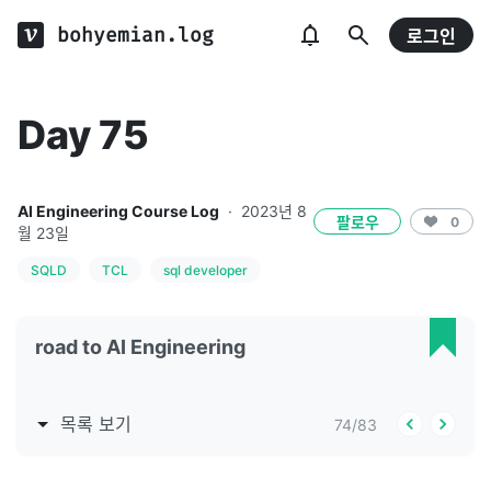
bohyemian.log
로그인
Day 75
AI Engineering Course Log
·
2023년 8
팔로우
0
월 23일
SQLD
TCL
sql developer
road to AI Engineering
목록 보기
74
/
83