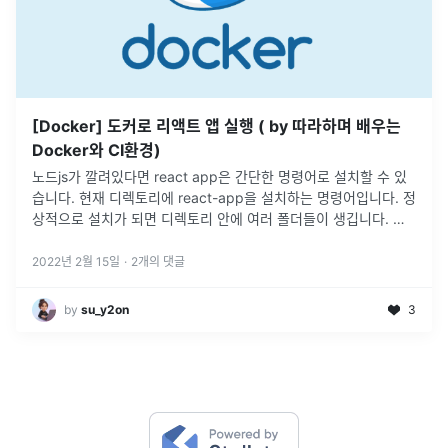
[Docker] 도커로 리액트 앱 실행 ( by 따라하며 배우는
Docker와 CI환경)
노드js가 깔려있다면 react app은 간단한 명령어로 설치할 수 있
습니다. 현재 디렉토리에 react-app을 설치하는 명령어입니다. 정
상적으로 설치가 되면 디렉토리 안에 여러 폴더들이 생깁니다. 이
제 도커파일을 작성해서 react-app을 컨테이너 안에서 실행해
보
...
2022년 2월 15일
·
2
개의 댓글
by
su_y2on
3