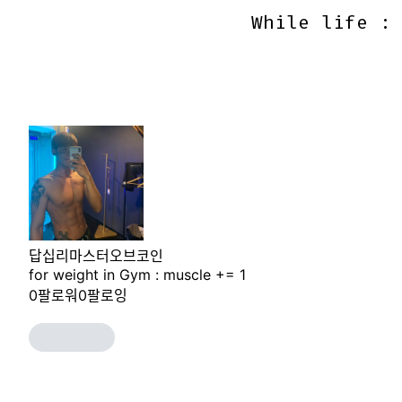
While life :
While life :
답십리마스터오브코인
for weight in Gym : muscle += 1
0
팔로워
0
팔로잉