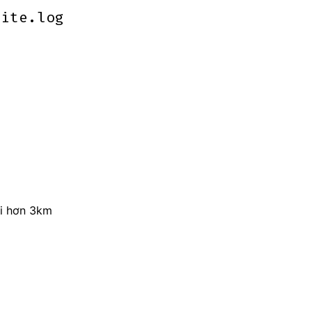
site.log
site.log
ài hơn 3km