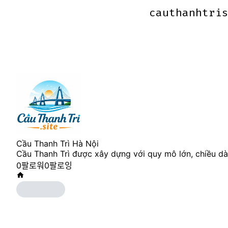
cauthanhtri
cauthanhtri
Cầu Thanh Trì Hà Nội
Cầu Thanh Trì được xây dựng với quy mô lớn, chiều d
0
팔로워
0
팔로잉