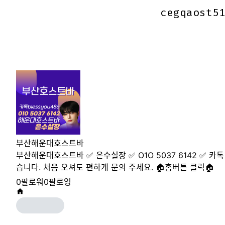
cegqaost5
cegqaost5
부산해운대호스트바
부산해운대호스트바 ✅ 은수실장 ✅ O1O 5037 6142 ✅ 카톡
습니다. 처음 오셔도 편하게 문의 주세요. 🏠홈버튼 클릭🏠
0
팔로워
0
팔로잉