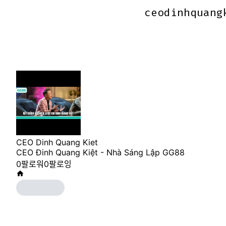
ceodinhquang
ceodinhquang
CEO Dinh Quang Kiet
CEO Đinh Quang Kiệt - Nhà Sáng Lập GG88
0
팔로워
0
팔로잉