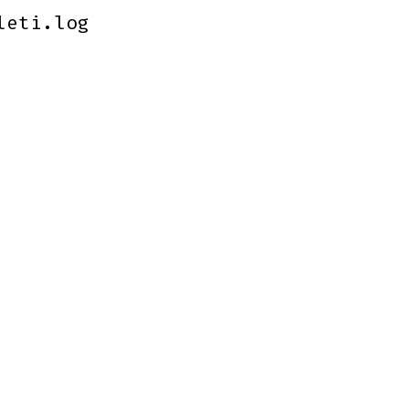
leti.log
leti.log