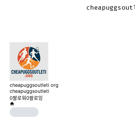
cheapuggsout
cheapuggsout
cheapuggsoutleti org
cheapuggsoutleti
0
팔로워
0
팔로잉