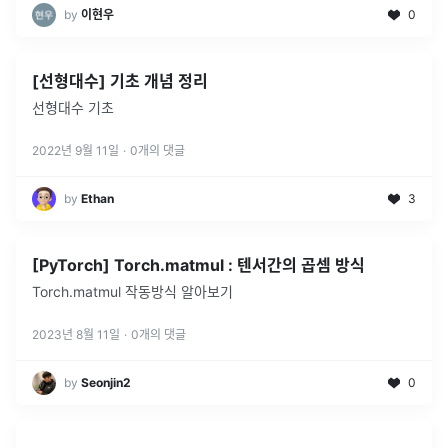
by
이현우
0
[선형대수] 기초 개념 정리
선형대수 기초
2022년 9월 11일
·
0
개의 댓글
by
Ethan
3
[PyTorch] Torch.matmul : 텐서간의 곱셈 방식
Torch.matmul 작동방식 알아보기
2023년 8월 11일
·
0
개의 댓글
by
Seonjin2
0