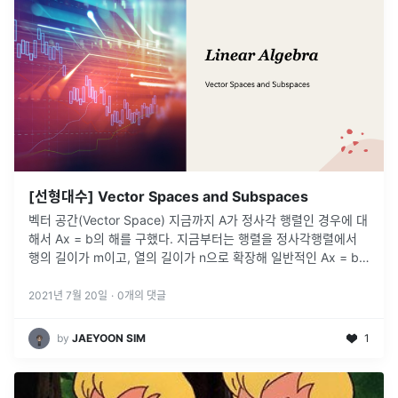
[선형대수] Vector Spaces and Subspaces
벡터 공간(Vector Space) 지금까지 A가 정사각 행렬인 경우에 대
해서 Ax = b의 해를 구했다. 지금부터는 행렬을 정사각행렬에서
행의 길이가 m이고, 열의 길이가 n으로 확장해 일반적인 Ax = b
를 풀어볼 것이다. 그러기 위해서는 벡터 공간(Vector Space)라
는 개념이 필요하여 이에 대해서 알아볼 것이다. 벡터 공간은 벡터
2021년 7월 20일
·
0
개의 댓글
들을 모아놓은 ...
by
JAEYOON SIM
1