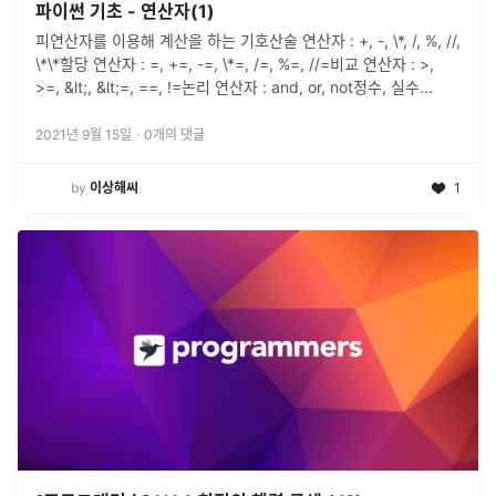
파이썬 기초 - 연산자(1)
피연산자를 이용해 계산을 하는 기호산술 연산자 : +, -, \*, /, %, //,
\*\*할당 연산자 : =, +=, -=, \*=, /=, %=, //=비교 연산자 : >,
>=, &lt;, &lt;=, ==, !=논리 연산자 : and, or, not정수, 실수
...
2021년 9월 15일
·
0
개의 댓글
by
이상해씨
1