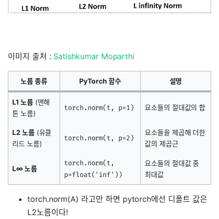
이미지 출처 :
Satishkumar Moparthi
노름 종류
PyTorch 함수
설명
L1 노름
(맨해
요소들의 절대값의 합
torch.norm(t, p=1)
튼 노름)
L2 노름
(유클
요소들을 제곱해 더한
torch.norm(t, p=2)
리드 노름)
값의 제곱근
torch.norm(t,
요소들의 절대값 중
L∞ 노름
최대값
p=float('inf'))
torch.norm(A) 라고만 하면 pytorch에선 디폴트 값은
L2노름이다!