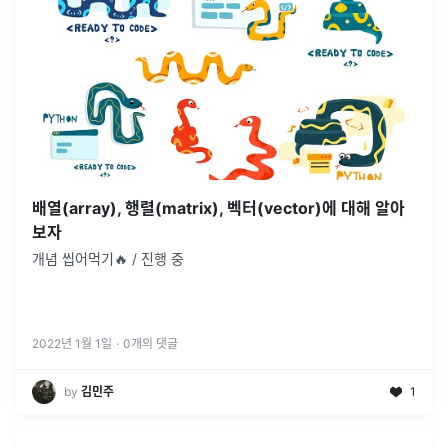
배열(array), 행렬(matrix), 벡터(vector)에 대해 알아
보자
개념 씹어먹기🔥 / 진행 중
2022년 1월 1일
·
0
개의 댓글
by
김민주
1