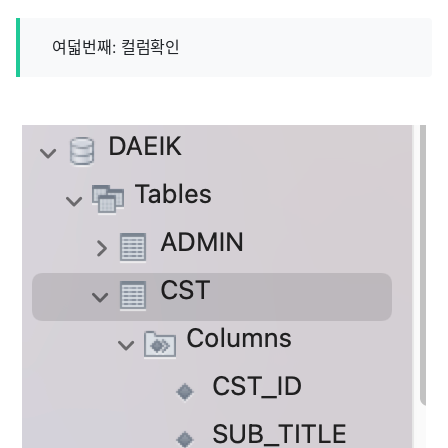
여덟번째: 컬럼확인