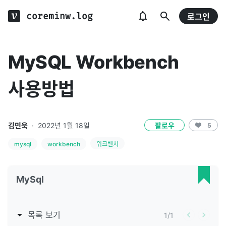
coreminw.log
로그인
MySQL Workbench
사용방법
김민욱
·
2022년 1월 18일
팔로우
5
mysql
workbench
워크벤치
MySql
목록 보기
1
/
1