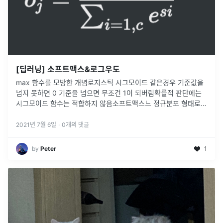
[딥러닝] 소프트맥스&로그우도
max 함수를 모방한 개념로지스틱 시그모이드 같은경우 기준값을
넘지 못하면 0 기준을 넘으면 무조건 1이 되버림확률적 판단에는
시그모이드 함수는 적합하지 않음소프트맥스느 정규분포 형태로
합쳐서 1인 수치로 확률을 계산MSE, 교차 엔트로피와는 달리 하나
의 노드에만 적용
...
2021년 7월 6일
·
0
개의 댓글
by
Peter
1