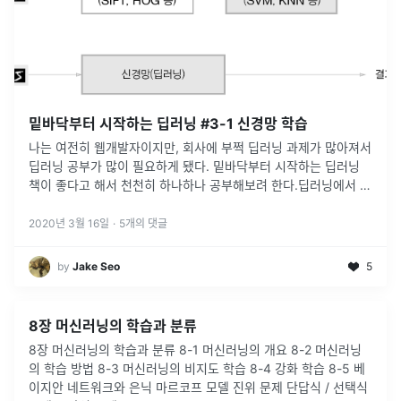
밑바닥부터 시작하는 딥러닝 #3-1 신경망 학습
나는 여전히 웹개발자이지만, 회사에 부쩍 딥러닝 과제가 많아져서
딥러닝 공부가 많이 필요하게 됐다. 밑바닥부터 시작하는 딥러닝
책이 좋다고 해서 천천히 하나하나 공부해보려 한다.딥러닝에서 학
습이란 가중치 매개변수 의 최적값을 찾아내는 것을 말합니다. 가
중치 매개변수 의
...
2020년 3월 16일
·
5
개의 댓글
by
Jake Seo
5
8장 머신러닝의 학습과 분류
8장 머신러닝의 학습과 분류 8-1 머신러닝의 개요 8-2 머신러닝
의 학습 방법 8-3 머신러닝의 비지도 학습 8-4 강화 학습 8-5 베
이지안 네트워크와 은닉 마르코프 모델 진위 문제 단답식 / 선택식