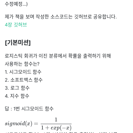
수정예정...)
제가 책을 보며 작성한 소스코드는 깃허브로 공유합니다.
4장 깃허브
[기본미션]
로지스틱 회귀가 이진 분류에서 확률을 출력하기 위해
사용하는 함수는?
1. 시그모이드 함수
2. 소프트맥스 함수
3. 로그 함수
4. 지수 함수
답 : 1번 시그모이드 함수
1
(
)
=
s
i
g
m
o
i
d
x
1
+
(
−
)
e
x
p
x