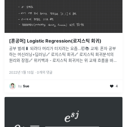
[혼공머] Logistic Regression(로지스틱 회귀)
공부 벌레🐛 되려다 머리가 터지려는 요즘...🤯📚 교재: 혼자 공부
하는 머신러닝+딥러닝🔗 로지스틱 회귀🔗 로지스틱 회귀분석의
원리와 장점🔗 위키백과 - 로지스틱 회귀저는 위 교재 흐름을 바탕
으로 개념 정리 중입니다.이번 포스팅은 챕터 4-1 로지스틱 회귀에
...
2022년 1월 15일
·
0
개의 댓글
by
Sue
4