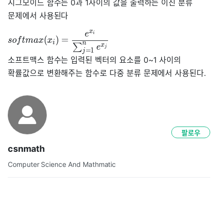
시그모이드 함수는 0과 1사이의 값을 출력하는 이진 분류
문제에서 사용된다
x
e
i
(
)
=
s
o
f
t
m
a
x
x
i
n
∑
x
e
j
=
1
j
소프트맥스 함수는 입력된 벡터의 요소를 0~1 사이의
확률값으로 변환해주는 함수로 다중 분류 문제에서 사용된다.
팔로우
csnmath
Computer Science And Mathmatic