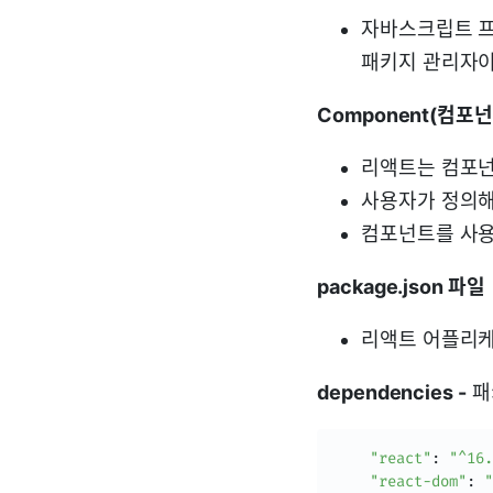
자바스크립트 프
패키지 관리자이
Component(컴포
리액트는 컴포넌
사용자가 정의해
컴포넌트를 사용
package.json 파일
리액트 어플리케
dependencies -
패
"react"
:
"^16.
"react-dom"
:
"