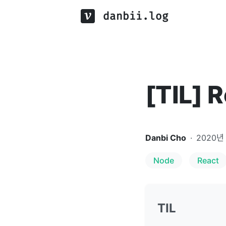
danbii.log
[TIL] 
Danbi Cho
·
2020년
Node
React
TIL