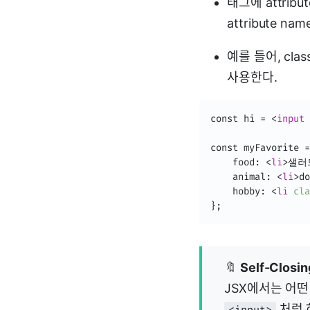
태그에 attri
attribute n
예를 들어, cla
사용한다.
const hi = 
<
input
const myFavorite =
    food: 
<
li
>
샐러
    animal: 
<
li
>
do
    hobby: 
<
li
cla
};
🔖
Self-Closin
JSX에서는 어떤 태
처럼 