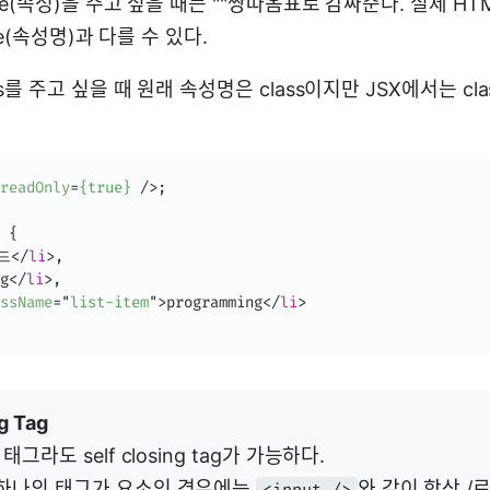
bute(속성)을 주고 싶을 때는 ""쌍따옴표로 감싸준다. 실제 H
ame(속성명)과 다를 수 있다.
ss를 주고 싶을 때 원래 속성명은 class이지만 JSX에서는 cl
readOnly
=
{true}
/>
;

 {

드
</
li
>
,

g
</
li
>
,

ssName
=
"
list-item
"
>
programming
</
li
>
g Tag
그라도 self closing tag가 가능하다.
하나의 태그가 요소인 경우에는
와 같이 항상 /