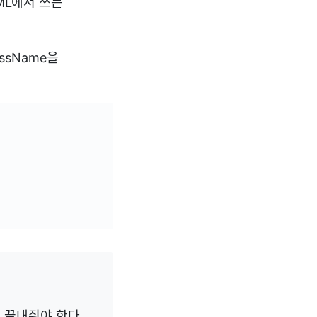
TML에서 쓰는
assName을
로 끝내줘야 한다.