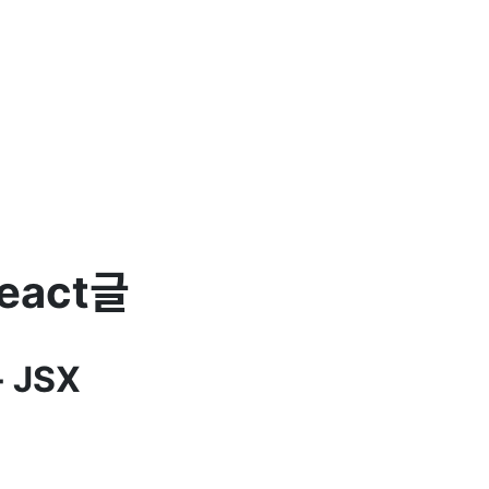
react글
 - JSX