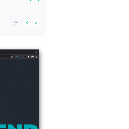
3
/
5