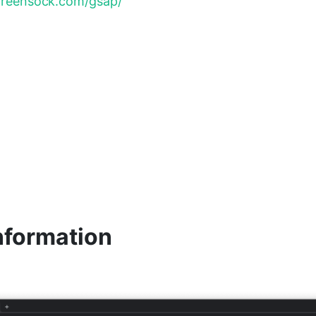
/greensock.com/gsap/
nformation