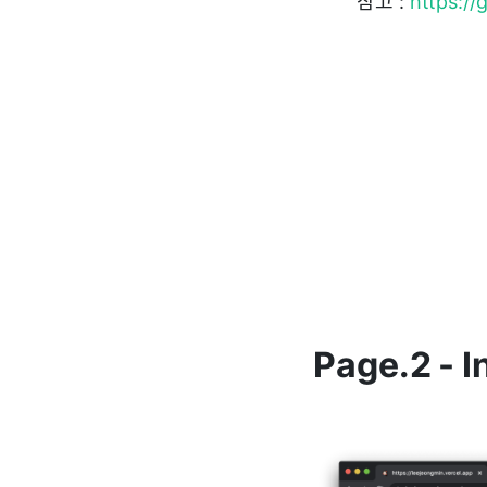
참고 :
https:/
Page.2 - I