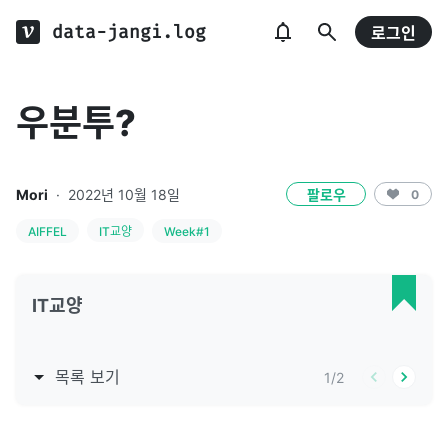
data-jangi.log
로그인
우분투?
Mori
·
2022년 10월 18일
팔로우
0
AIFFEL
IT교양
Week#1
IT교양
목록 보기
1
/
2