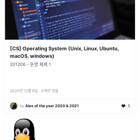
[CS] Operating System (Unix, Linux, Ubuntu,
macOS, windows)
201206 - 운영 체제 1
2020년 12월 6일
·
0
개의 댓글
by
Alex of the year 2020 & 2021
5