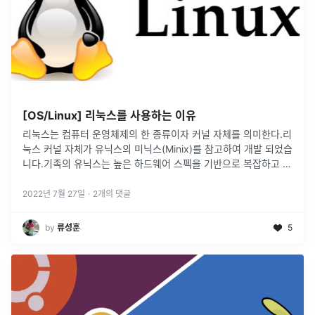
[OS/Linux] 리눅스를 사용하는 이유
리눅스는 컴퓨터 운영체제의 한 종류이자 커널 자체를 의미한다.리
눅스 커널 자체가 유닉스의 미닉스(Minix)를 참고하여 개발 되었습
니다.기족의 유닉스는 높은 하드웨어 스펙을 기반으로 복잡하고 큰
네크워크 시스템을 위해서 만들어진 운영체제였습니다.하지만 리
눅스는 여기에서
...
2022년 7월 27일
·
2
개의 댓글
by
류성훈
5