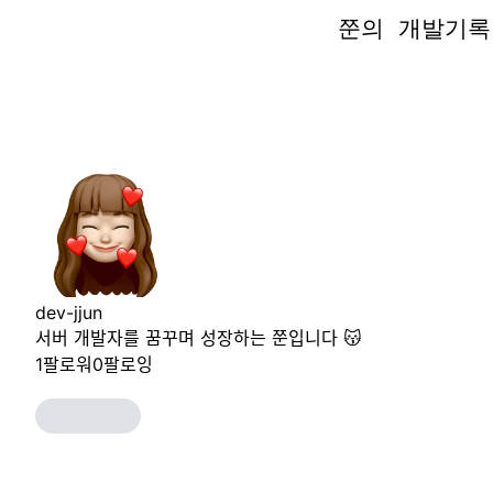
쭌의 개발기록👩
쭌의 개발기록👩
dev-jjun
서버 개발자를 꿈꾸며 성장하는 쭌입니다 😽
1
팔로워
0
팔로잉