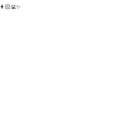
🏻‍💻✨
🏻‍💻✨