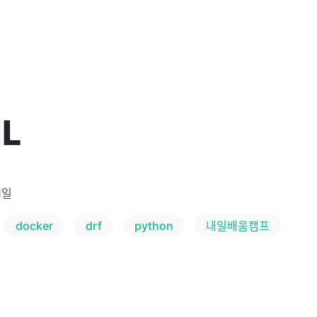
IL
1일
docker
drf
python
내일배움캠프