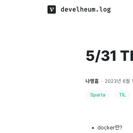
develheum.log
5/31 T
나명흠
·
2023년 6월 
Sparta
TIL
docker란?