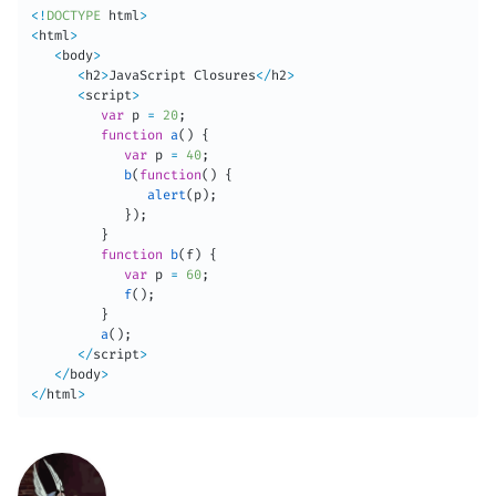
<
!
DOCTYPE
 html
>
<
html
>
<
body
>
<
h2
>
JavaScript Closures
<
/
h2
>
<
script
>
var
 p 
=
20
;
function
a
(
)
{
var
 p 
=
40
;
b
(
function
(
)
{
alert
(
p
)
;
}
)
;
}
function
b
(
f
)
{
var
 p 
=
60
;
f
(
)
;
}
a
(
)
;
<
/
script
>
<
/
body
>
<
/
html
>