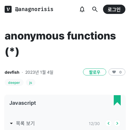
@anagnorisis
로그인
anonymous functions
(*)
devfish
·
2023년 1월 4일
팔로우
0
deeper
js
Javascript
목록 보기
12
/
30