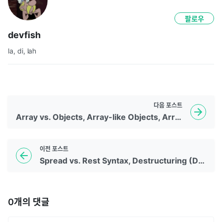
팔로우
devfish
la, di, lah
다음
포스트
Array vs. Objects, Array-like Objects, Arrow Function Use (D15)
이전
포스트
Spread vs. Rest Syntax, Destructuring (D14)
0
개의 댓글