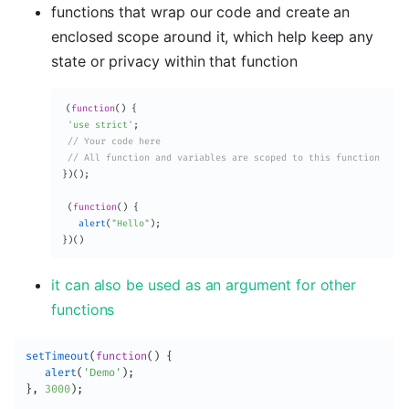
functions that wrap our code and create an
enclosed scope around it, which help keep any
state or privacy within that function
(
function
(
)
{
'use strict'
;
// Your code here
// All function and variables are scoped to this function
}
)
(
)
;
(
function
(
)
{
alert
(
"Hello"
)
;
}
)
(
)
it can also be used as an argument for other
functions
setTimeout
(
function
(
)
{
alert
(
'Demo'
)
;
}
,
3000
)
;