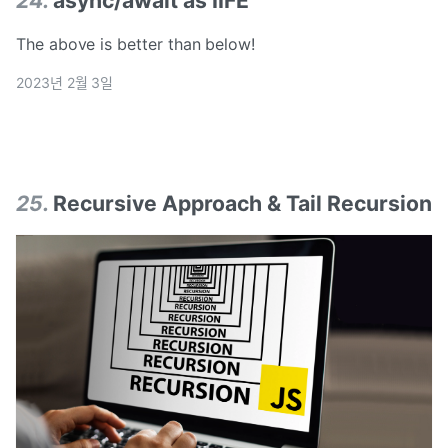
24
.
async/await as IIFE
The above is better than below!
2023년 2월 3일
25
.
Recursive Approach & Tail Recursion