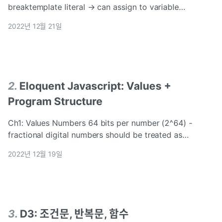
breaktemplate literal → can assign to variable
string!same name functions: last function is the
2022년 12월 21일
2
.
Eloquent Javascript: Values +
Program Structure
Ch1: Values Numbers 64 bits per number (2^64) -
fractional digital numbers should be treated as
approximations +, -, *, / are called operators typ
2022년 12월 19일
3
.
D3: 조건문, 반복문, 함수