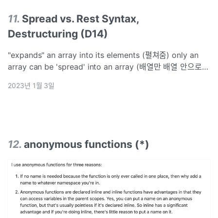
11
.
Spread vs. Rest Syntax,
Destructuring (D14)
"expands" an array into its elements (펼쳐줌) only an
array can be 'spread' into an array (배열만 배열 안으로
펼쳐줄 수 있음)can act like arr.slice() - does not affect
2023년 1월 3일
12
.
anonymous functions (*)