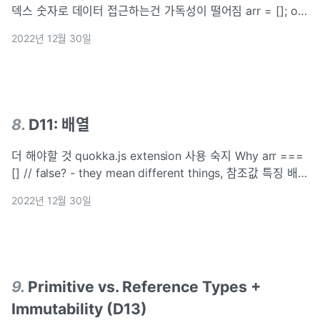
덱스 숫자로 데이터 접근하는건 가독성이 떨어짐 arr = []; obj
= {}; 꼭 초기화 해야 (다른 원시 타입 변수와는 다름!) Object
2022년 12월 30일
구조 key-value pair Notati
8
.
D11: 배열
더 해야할 것 quokka.js extension 사용 숙지 Why arr ===
[] // false? - they mean different things, 참조값 특징 배열
의 최대 길이는? 42억... 2의 32승 배열은 순서가 있는 값. 순
2022년 12월 30일
서: index (0
9
.
Primitive vs. Reference Types +
Immutability (D13)