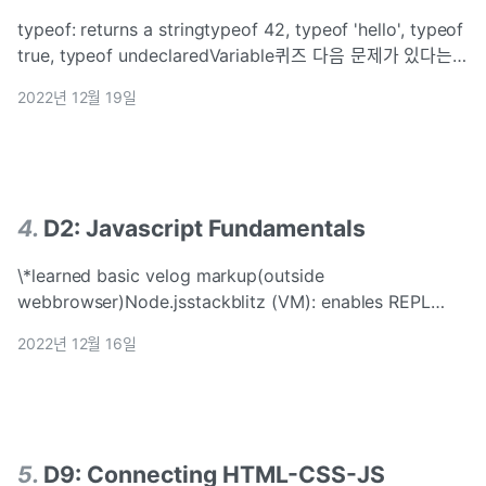
typeof: returns a stringtypeof 42, typeof 'hello', typeof
true, typeof undeclaredVariable퀴즈 다음 문제가 있다는
걸 지금 앎.. it's either >= || &lt;=, and there's n
2022년 12월 19일
4
.
D2: Javascript Fundamentals
\*learned basic velog markup(outside
webbrowser)Node.jsstackblitz (VM): enables REPL
(Read, Evaluate, Print Loop) \*important because you
2022년 12월 16일
can use fun
5
.
D9: Connecting HTML-CSS-JS