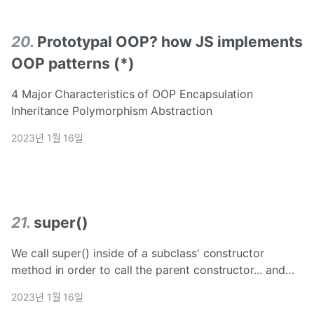
20
.
Prototypal OOP? how JS implements
OOP patterns (*)
4 Major Characteristics of OOP Encapsulation
Inheritance Polymorphism Abstraction
2023년 1월 16일
21
.
super()
We call super() inside of a subclass' constructor
method in order to call the parent constructor... and
that's pretty much what super is in JavaScript
2023년 1월 16일