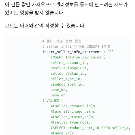
이 건든 값만 가져오므로 셀러정보를 동시에 만드려는 시도가
있어도 영향을 받지 않습니다.
코드는 아래와 같이 작성할 수 있습니다.
# 셀러 기본 정보 생성
# seller_infos 테이블 INSERT INTO
                insert_seller_info_statement 
=
"""

                    INSERT INTO seller_infos (

                    seller_account_id,

                    profile_image_url,

                    seller_status_id,

                    seller_type_id,

                    product_sort_id,                 

                    name_kr,

                    name_en

                ) VALUES (

                    %(seller_account_id)s,

                    %(profile_image_url)s,

                    %(seller_status_no)s,

                    %(seller_type_no)s,

                    (SELECT product_sort_id FROM seller_type
                    %(name_kr)s,
