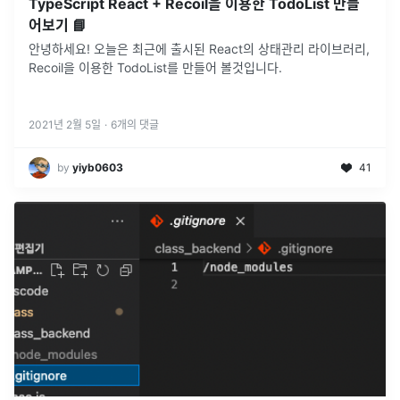
TypeScript React + Recoil을 이용한 TodoList 만들
어보기 📘
안녕하세요! 오늘은 최근에 출시된 React의 상태관리 라이브러리,
Recoil을 이용한 TodoList를 만들어 볼것입니다.
2021년 2월 5일
·
6
개의 댓글
by
yiyb0603
41