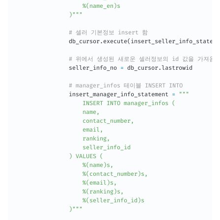
                    %(name_en)s

                )"""
# 셀러 기본정보 insert 함
                db_cursor
.
execute
(
insert_seller_info_stateme
# 위에서 생성된 새로운 셀러정보의 id 값을 가져옴
                seller_info_no 
=
 db_cursor
.
lastrowid

# manager_infos 테이블 INSERT INTO
                insert_manager_info_statement 
=
"""

                    INSERT INTO manager_infos (

                    name,

                    contact_number,

                    email,

                    ranking,

                    seller_info_id

                ) VALUES (

                    %(name)s,

                    %(contact_number)s,

                    %(email)s,

                    %(ranking)s,

                    %(seller_info_id)s

                )"""