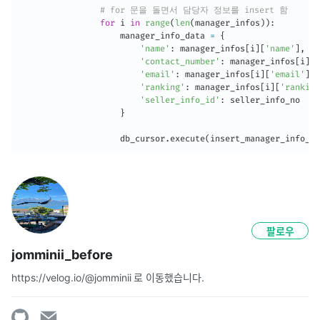
# for 문을 돌면서 담당자 정보를 insert 함
for
 i 
in
range
(
len
(
manager_infos
)
)
:
                    manager_info_data 
=
{
'name'
:
 manager_infos
[
i
]
[
'name'
]
,
'contact_number'
:
 manager_infos
[
i
]
[
'
'email'
:
 manager_infos
[
i
]
[
'email'
]
,
'ranking'
:
 manager_infos
[
i
]
[
'ranking
'seller_info_id'
:
 seller_info_no

}
                    db_cursor
.
execute
(
insert_manager_info_st
팔로우
jomminii_before
https://velog.io/@jomminii 로 이동했습니다.