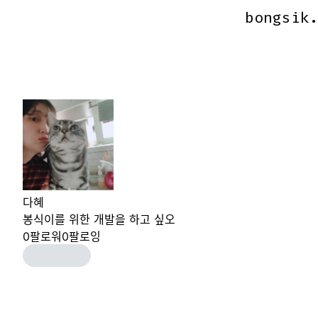
bongsik
bongsik
다혜
봉식이를 위한 개발을 하고 싶오
0
팔로워
0
팔로잉