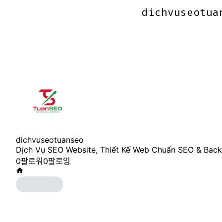
dichvuseotua
dichvuseotua
dichvuseotuanseo
Dịch Vụ SEO Website, Thiết Kế Web Chuẩn SEO & Backl
0
팔로워
0
팔로잉