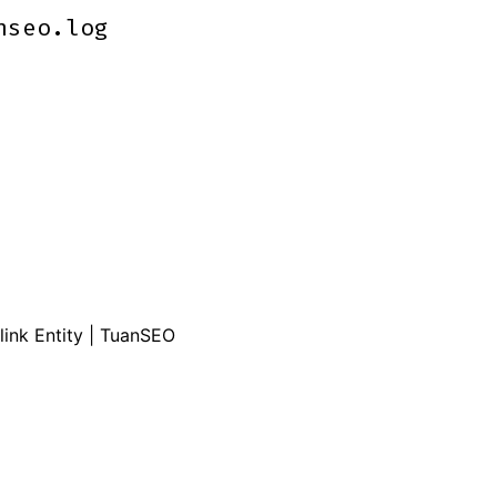
nseo.log
nseo.log
ink Entity | TuanSEO