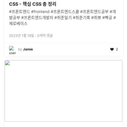
CSS - 핵심 CSS 총 정리
#프론트엔드 #frontend #프론트엔드스쿨 #프론트엔드공부 #개
발공부 #프론트엔드개발자 #취준일기 #취준기록 #취뽀 #빡공 #
제로베이스
2023년 1월 19일
·
0
개의 댓글
by
Jamie
2