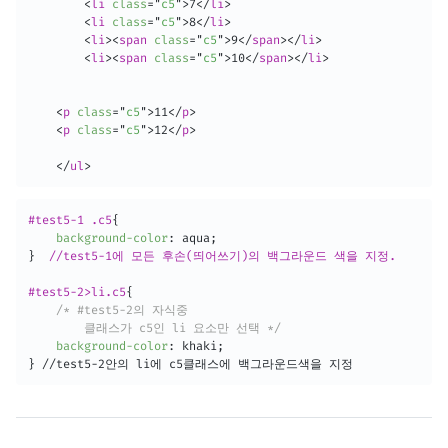
<
li
class
=
"
c5
"
>
7
</
li
>
<
li
class
=
"
c5
"
>
8
</
li
>
<
li
>
<
span
class
=
"
c5
"
>
9
</
span
>
</
li
>
<
li
>
<
span
class
=
"
c5
"
>
10
</
span
>
</
li
>
<
p
class
=
"
c5
"
>
11
</
p
>
<
p
class
=
"
c5
"
>
12
</
p
>
</
ul
>
#test5-1 .c5
{
background-color
:
 aqua
;
}
//test5-1에 모든 후손(띄어쓰기)의 백그라운드 색을 지정.

#test5-2>li.c5
{
/* #test5-2의 자식중

        클래스가 c5인 li 요소만 선택 */
background-color
:
 khaki
;
}