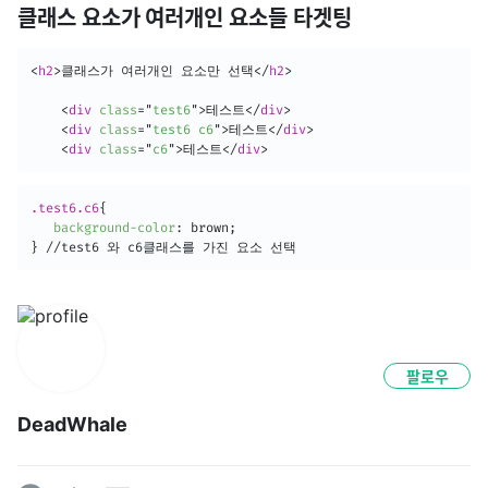
클래스 요소가 여러개인 요소들 타겟팅
<
h2
>
클래스가 여러개인 요소만 선택
</
h2
>
<
div
class
=
"
test6
"
>
테스트
</
div
>
<
div
class
=
"
test6 c6
"
>
테스트
</
div
>
<
div
class
=
"
c6
"
>
테스트
</
div
>
.test6.c6
{
background-color
:
 brown
;
}
 //test6 와 c6클래스를 가진 요소 선택
팔로우
DeadWhale