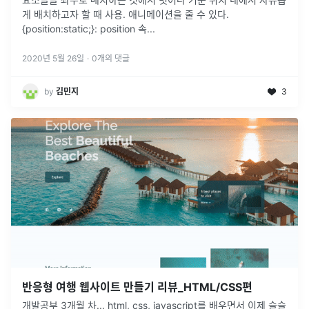
게 배치하고자 할 때 사용. 애니메이션을 줄 수 있다.
{position:static;}: position 속
...
2020년 5월 26일
·
0
개의 댓글
by
김민지
3
반응형 여행 웹사이트 만들기 리뷰_HTML/CSS편
개발공부 3개월 차... html, css, javascript를 배우면서 이제 슬슬