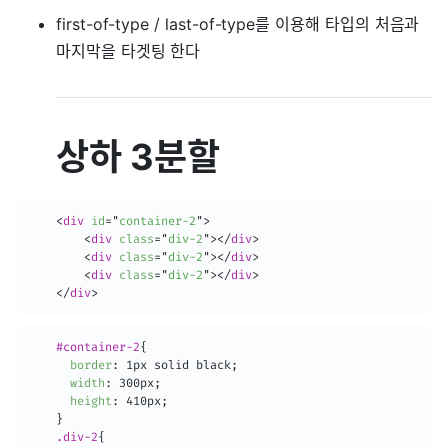
first-of-type / last-of-type를 이용해 타입의 처음과
마지막을 타겟팅 한다
상하 3분할
<
div
id
=
"
container-2
"
>
<
div
class
=
"
div-2
"
>
</
div
>
<
div
class
=
"
div-2
"
>
</
div
>
<
div
class
=
"
div-2
"
>
</
div
>
</
div
>
#container-2
{
border
:
 1px solid black
;
width
:
 300px
;
height
:
 410px
;
}
.div-2
{