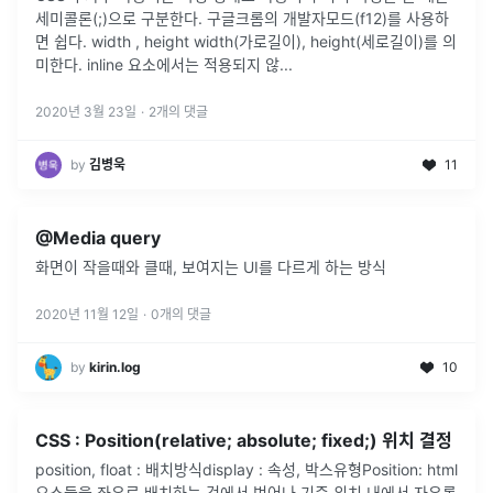
세미콜론(;)으로 구분한다. 구글크롬의 개발자모드(f12)를 사용하
면 쉽다. width , height width(가로길이), height(세로길이)를 의
미한다. inline 요소에서는 적용되지 않
...
2020년 3월 23일
·
2
개의 댓글
by
김병욱
11
@Media query
화면이 작을때와 클때, 보여지는 UI를 다르게 하는 방식
2020년 11월 12일
·
0
개의 댓글
by
kirin.log
10
CSS : Position(relative; absolute; fixed;) 위치 결정
position, float : 배치방식display : 속성, 박스유형Position: html
요소들을 좌우로 배치하는 것에서 벗어나 기준 위치 내에서 자유롭